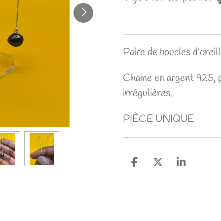
Paire de boucles d’oreil
Chaine en argent 925, p
irrégulières.
PIÈCE UNIQUE
P
P
P
a
a
a
r
r
r
t
t
t
a
a
a