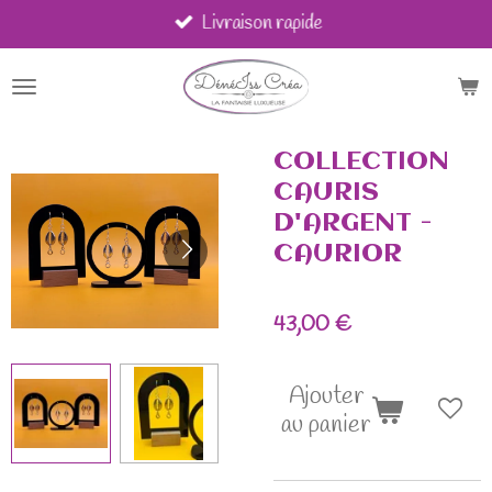
Livraison rapide
Passer
au
contenu
principal
COLLECTION
CAURIS
D'ARGENT -
CAURIOR
43,00 €
Ajouter
au panier