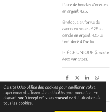
Paire de boucles d’oreilles
en argent 925.
Breloque en forme de
cauris en argent 925 et
cercle en argent 925 le
tout doré à l'or fin.
PIÈCE UNIQUE (il existe
deux variantes)
P
P
P
P
a
a
a
a
Ce site Web utilise des cookies pour améliorer votre
r
r
r
r
expérience et afficher des publicités personnalisées. En
t
t
t
t
cliquant sur "Accepter", vous consentez à l'utilisation de
a
a
a
a
g
g
g
g
tous les cookies.
e
e
e
e
© 2025 - 2026 DénéIss Créa
r
r
r
r