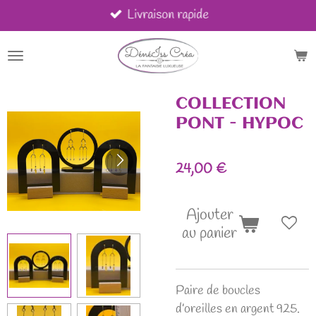
Livraison rapide
Passer
au
contenu
principal
COLLECTION
PONT - HYPOC
24,00 €
Ajouter
au panier
Paire de boucles
d’oreilles en argent 925.