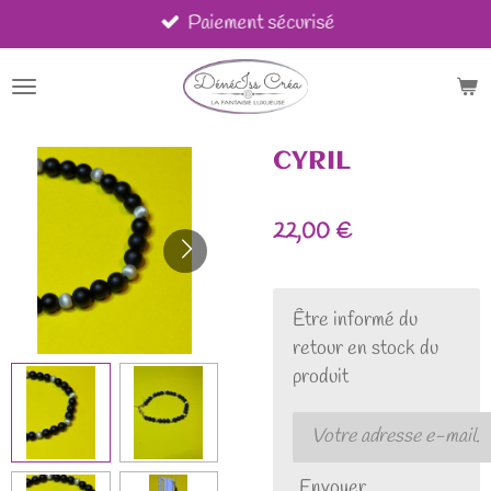
Paiement sécurisé
Passer
au
contenu
principal
CYRIL
22,00 €
Être informé du
retour en stock du
produit
Envoyer