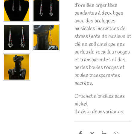
d’oreilles argentées
pendantes à deux tiges
avec des breloques
musicales incrustées de
strass (note de musique et
clé de sol) ainsi que des
perles de rocailles rouges
et transparentes et des
perles boules rouges et
boules transparentes
nacrées.
Crochet d’oreilles sans
nickel.
Il existe deux variantes.